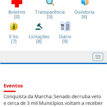
Boletins
Transparência
Ouvidoria
[0]
[5]
[6]
E-Sic
Licitações
Diário
[7]
[8]
[9]
Toggl
navig
Eventos
Conquista da Marcha: Senado derruba veto
e cerca de 3 mil Municípios voltam a receber