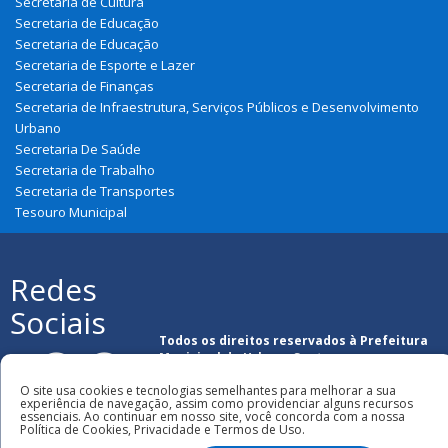
Secretaria de Cultura
Secretaria de Educação
Secretaria de Educação
Secretaria de Esporte e Lazer
Secretaria de Finanças
Secretaria de Infraestrutura, Serviços Públicos e Desenvolvimento
Urbano
Secretaria De Saúde
Secretaria de Trabalho
Secretaria de Transportes
Tesouro Municipal
Redes
Sociais
Todos os direitos reservados à Prefeitura
Municipal de Urbano Santos
O site usa cookies e tecnologias semelhantes para melhorar a sua
experiência de navegação, assim como providenciar alguns recursos
essenciais. Ao continuar em nosso site, você concorda com a nossa
Política de Cookies, Privacidade e Termos de Uso.