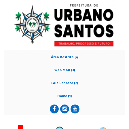
Área Restrita [4]
Web Mail [3]
Fale Conosco [2]
Home [1]