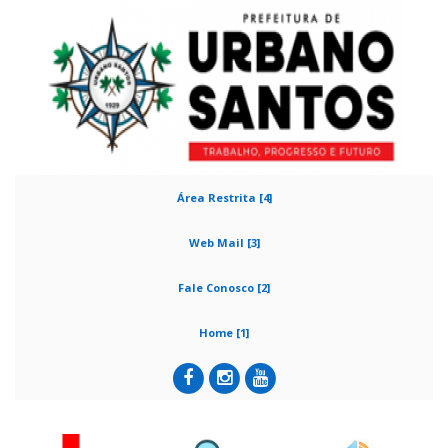
Área Restrita [4]
Web Mail [3]
Fale Conosco [2]
Home [1]