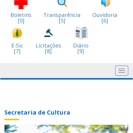
Boletins
Transparência
Ouvidoria
[0]
[5]
[6]
E-Sic
Licitações
Diário
[7]
[8]
[9]
Toggl
navig
Secretaria de Cultura