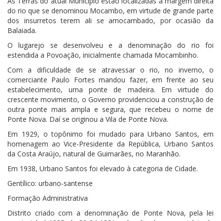
As Terras do atual Município estão localizadas à margem direita
do rio que se denominou Mocambo, em virtude de grande parte
dos insurretos terem ali se amocambado, por ocasião da
Balaiada.
O lugarejo se desenvolveu e a denominação do rio foi
estendida a Povoação, inicialmente chamada Mocambinho.
Com a dificuldade de se atravessar o rio, no inverno, o
comerciante Paulo Fortes mandou fazer, em frente ao seu
estabelecimento, uma ponte de madeira. Em virtude do
crescente movimento, o Governo providenciou a construção de
outra ponte mais ampla e segura, que recebeu o nome de
Ponte Nova. Daí se originou a Vila de Ponte Nova.
Em 1929, o topônimo foi mudado para Urbano Santos, em
homenagem ao Vice-Presidente da República, Urbano Santos
da Costa Araújo, natural de Guimarães, no Maranhão.
Em 1938, Urbano Santos foi elevado à categoria de Cidade.
Gentílico: urbano-santense
Formação Administrativa
Distrito criado com a denominação de Ponte Nova, pela lei