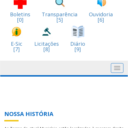
Boletins
Transparência
Ouvidoria
[0]
[5]
[6]
E-Sic
Licitações
Diário
[7]
[8]
[9]
Toggl
navig
NOSSA HISTÓRIA