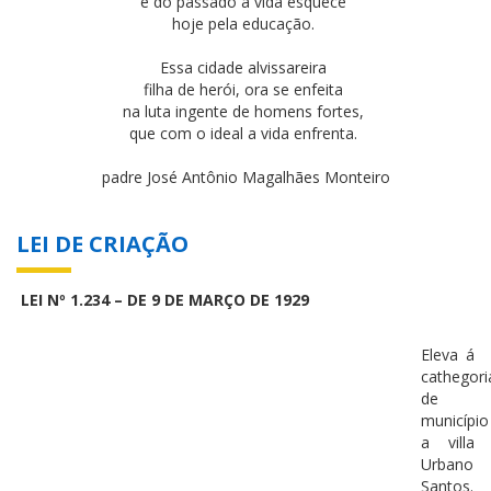
e do passado a vida esquece
hoje pela educação.
Essa cidade alvissareira
filha de herói, ora se enfeita
na luta ingente de homens fortes,
que com o ideal a vida enfrenta.
padre José Antônio Magalhães Monteiro
LEI DE CRIAÇÃO
LEI Nº 1.234 – DE 9 DE MARÇO DE 1929
Eleva á
cathegori
de
município
a villa
Urbano
Santos.