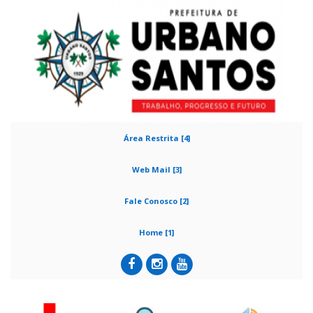
Área Restrita [4]
Web Mail [3]
Fale Conosco [2]
Home [1]