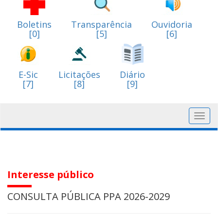
Boletins
Transparência
Ouvidoria
[0]
[5]
[6]
E-Sic
Licitações
Diário
[7]
[8]
[9]
Toggl
navig
Interesse público
CONSULTA PÚBLICA PPA 2026-2029