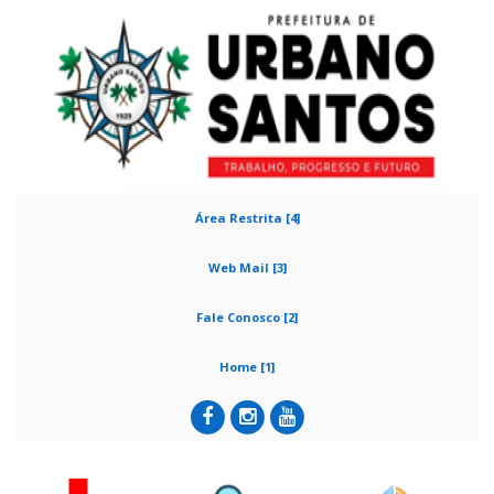
Área Restrita [4]
Web Mail [3]
Fale Conosco [2]
Home [1]