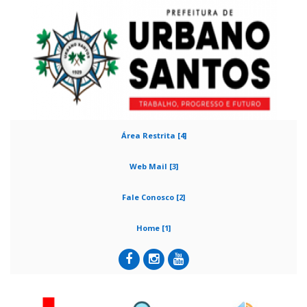
Área Restrita [4]
Web Mail [3]
Fale Conosco [2]
Home [1]