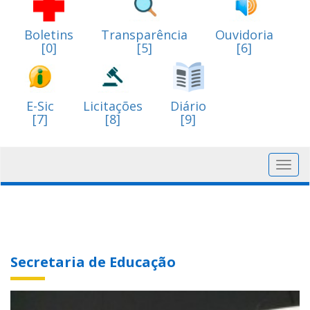
Boletins
Transparência
Ouvidoria
[0]
[5]
[6]
E-Sic
Licitações
Diário
[7]
[8]
[9]
Toggl
navig
Secretaria de Educação