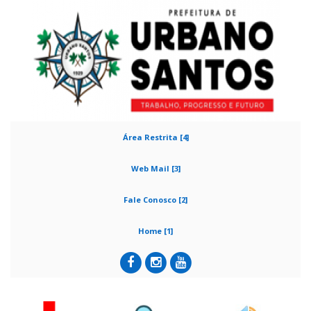
Área Restrita [4]
Web Mail [3]
Fale Conosco [2]
Home [1]