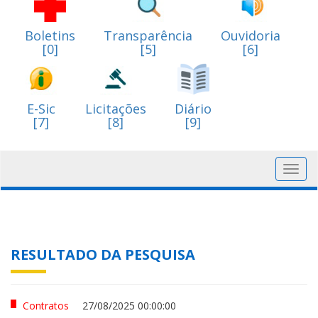
Boletins
Transparência
Ouvidoria
[0]
[5]
[6]
E-Sic
Licitações
Diário
[7]
[8]
[9]
Toggl
navig
RESULTADO DA PESQUISA
Contratos
27/08/2025 00:00:00