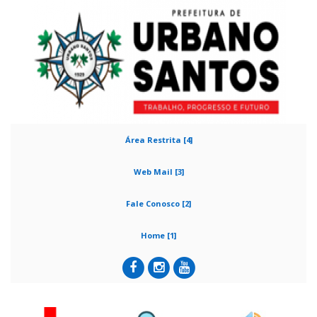
Área Restrita [4]
Web Mail [3]
Fale Conosco [2]
Home [1]