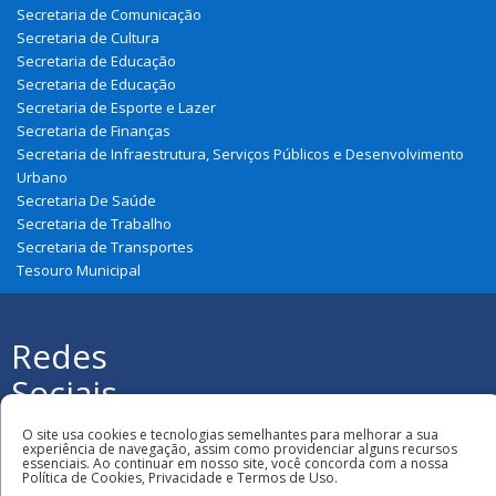
Secretaria de Comunicação
Secretaria de Cultura
Secretaria de Educação
Secretaria de Educação
Secretaria de Esporte e Lazer
Secretaria de Finanças
Secretaria de Infraestrutura, Serviços Públicos e Desenvolvimento
Urbano
Secretaria De Saúde
Secretaria de Trabalho
Secretaria de Transportes
Tesouro Municipal
Redes
Sociais
Todos os direitos reservados à Prefeitura
Municipal de Urbano Santos
O site usa cookies e tecnologias semelhantes para melhorar a sua
experiência de navegação, assim como providenciar alguns recursos
essenciais. Ao continuar em nosso site, você concorda com a nossa
Política de Cookies, Privacidade e Termos de Uso.