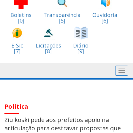
Boletins
Transparência
Ouvidoria
[0]
[5]
[6]
E-Sic
Licitações
Diário
[7]
[8]
[9]
Toggl
navig
Política
Ziulkoski pede aos prefeitos apoio na
articulação para destravar propostas que