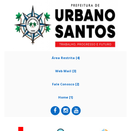
Área Restrita [4]
Web Mail [3]
Fale Conosco [2]
Home [1]