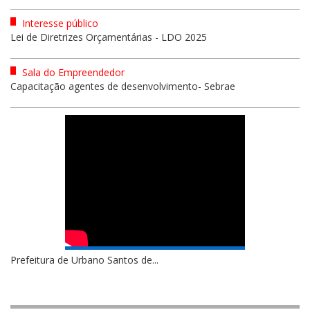
Interesse público
Lei de Diretrizes Orçamentárias - LDO 2025
Sala do Empreendedor
Capacitação agentes de desenvolvimento- Sebrae
ra de Urbano Santos de...
Prefeitura d