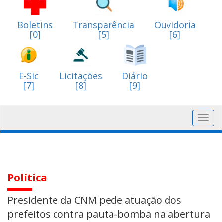
Boletins
Transparência
Ouvidoria
[0]
[5]
[6]
E-Sic
Licitações
Diário
[7]
[8]
[9]
Toggl
navig
Política
Presidente da CNM pede atuação dos
prefeitos contra pauta-bomba na abertura