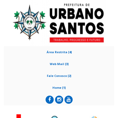
Área Restrita [4]
Web Mail [3]
Fale Conosco [2]
Home [1]