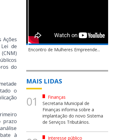
s Ações
 Lei de
Encontro de Mulheres Empreende...
s (CNM)
úblicos
bros do
MAIS LIDAS
 metade
atado o
plicação
Finanças
01
Secretaria Municipal de
Finanças informa sobre a
rimeiro
implantação do novo Sistema
o prazo
de Serviços Tributários.
análise
mbate à
Interesse público