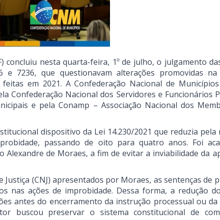
 concluiu nesta quarta-feira, 1º de julho, o julgamento da
156 e 7236, que questionavam alterações promovidas na
), feitas em 2021. A Confederação Nacional de Município
la Confederação Nacional dos Servidores e Funcionários P
unicipais e pela Conamp – Associação Nacional dos Mem
stitucional dispositivo da Lei 14.230/2021 que reduzia pela
mprobidade, passando de oito para quatro anos. Foi ac
 Alexandre de Moraes, a fim de evitar a inviabilidade da a
 Justiça (CNJ) apresentados por Moraes, as sentenças de p
os nas ações de improbidade. Dessa forma, a redução d
ções antes do encerramento da instrução processual ou da 
lator buscou preservar o sistema constitucional de co