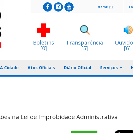
Home [1]
Fa
Boletins
Transparência
Ouvido
[0]
[5]
[6]
A Cidade
Atos Oficiais
Diário Oficial
Serviços
ções na Lei de Improbidade Administrativa