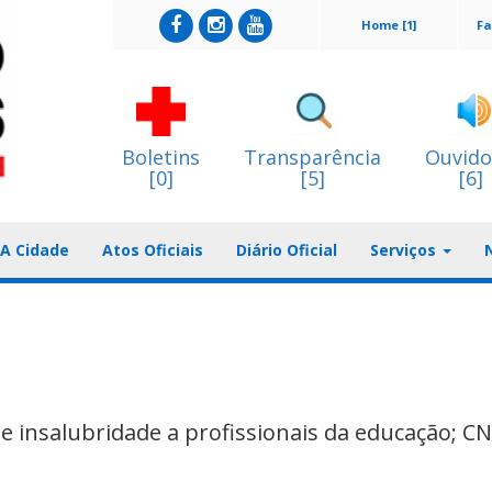
Home [1]
Fa
Boletins
Transparência
Ouvido
[0]
[5]
[6]
A Cidade
Atos Oficiais
Diário Oficial
Serviços
e insalubridade a profissionais da educação; C