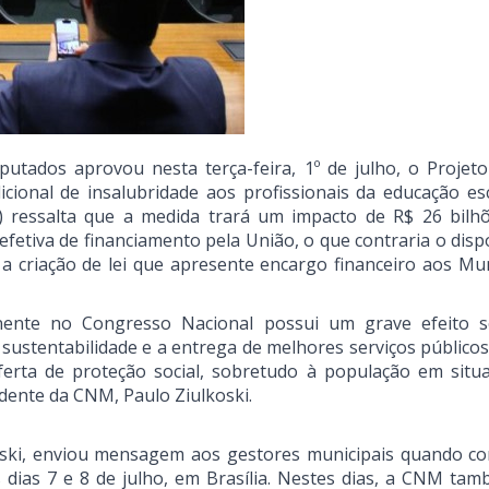
ados aprovou nesta terça-feira, 1º de julho, o Projeto
ional de insalubridade aos profissionais da educação esc
 ressalta que a medida trará um impacto de R$ 26 bilh
efetiva de financiamento pela União, o que contraria o dis
a criação de lei que apresente encargo financeiro aos Mun
ente no Congresso Nacional possui um grave efeito 
sustentabilidade e a entrega de melhores serviços públicos
erta de proteção social, sobretudo à população em situ
sidente da CNM, Paulo Ziulkoski.
koski, enviou mensagem aos gestores municipais quando c
dias 7 e 8 de julho, em Brasília. Nestes dias, a CNM tam