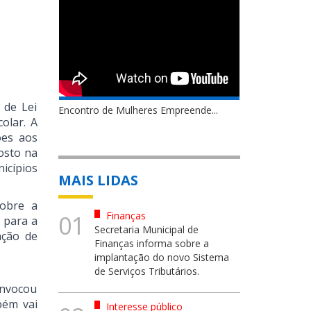
 de Lei
Encontro de Mulheres Empreende...
olar. A
ões aos
posto na
icípios
MAIS LIDAS
sobre a
Finanças
01
 para a
Secretaria Municipal de
ação de
Finanças informa sobre a
implantação do novo Sistema
de Serviços Tributários.
onvocou
bém vai
Interesse público