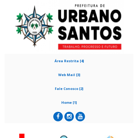
Área Restrita [4]
Web Mail [3]
Fale Conosco [2]
Home [1]