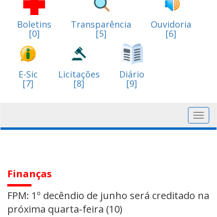
Boletins
Transparência
Ouvidoria
[0]
[5]
[6]
E-Sic
Licitações
Diário
[7]
[8]
[9]
Toggl
navig
Finanças
FPM: 1º decêndio de junho será creditado na
próxima quarta-feira (10)