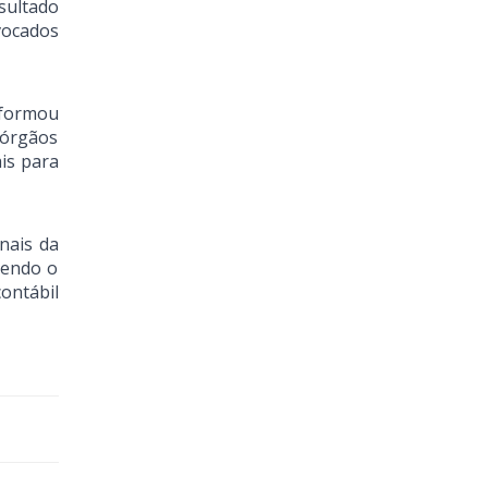
sultado
vocados
nformou
 órgãos
is para
nais da
cendo o
ontábil