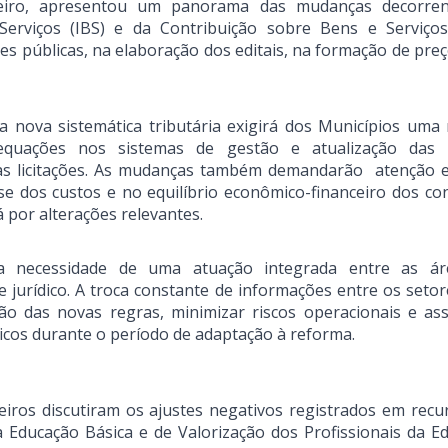
neiro, apresentou um panorama das mudanças decorren
rviços (IBS) e da Contribuição sobre Bens e Serviços
es públicas, na elaboração dos editais, na formação de pre
a nova sistemática tributária exigirá dos Municípios uma 
equações nos sistemas de gestão e atualização das 
às licitações. As mudanças também demandarão atenção e
se dos custos e no equilíbrio econômico-financeiro dos con
por alterações relevantes.
 a necessidade de uma atuação integrada entre as á
 e jurídico. A troca constante de informações entre os seto
ção das novas regras, minimizar riscos operacionais e as
icos durante o período de adaptação à reforma.
iros discutiram os ajustes negativos registrados em recu
ducação Básica e de Valorização dos Profissionais da E