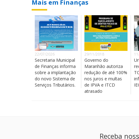
Mais em Finanças
22/07/2026
29/11/2018
11
Secretaria Municipal
Governo do
Ur
de Finanças informa
Maranhão autoriza
re
sobre a implantação
redução de até 100%
TC
do novo Sistema de
nos juros e multas
in
Serviços Tributários.
de IPVA e ITCD
I
atrasado
Receba noss