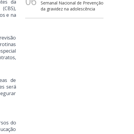
06
tes da
Semanal Nacional de Prevenção
 (CBS),
da gravidez na adolescência
ços e na
revisão
rotinas
special
tratos,
reas de
res será
segurar
rsos do
ducação