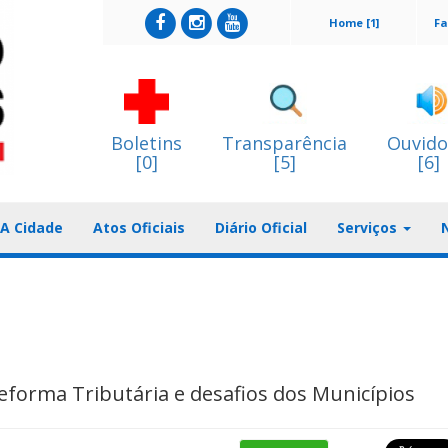
Home [1]
Fa
Boletins
Transparência
Ouvido
[0]
[5]
[6]
A Cidade
Atos Oficiais
Diário Oficial
Serviços
eforma Tributária e desafios dos Municípios