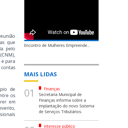
reunião
tas que
Encontro de Mulheres Empreende...
da pelo
 (CNM),
 e para
 contas
MAIS LIDAS
ípio de
Finanças
01
Secretaria Municipal de
ntre os
Finanças informa sobre a
rrer em
implantação do novo Sistema
evento,
de Serviços Tributários.
sionais
Interesse público