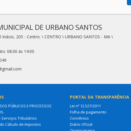
MUNICIPAL DE URBANO SANTOS
l Inácio, 205 - Centro. \ CENTRO \ URBANO SANTOS - MA \
to: 08:00 às 14:00
2049
1@gmail.com
OS
PORTAL DA TRANSPARÊNCIA
OS PÚBLICOS E PROCESSOS
Lei nº 12.527/2011
OS.
Folha de pagamento
e Serviços Tributários
Convênios
do Cálculo de Impostos
Diário Oficial
Organograma