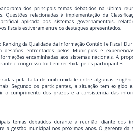
rama dos principais temas debatidos na última reun
s. Questões relacionadas à implementação da Classifica
rtificial aplicada aos sistemas governamentais, relató
vos fiscais estiveram entre os destaques apresentados.
o Ranking da Qualidade da Informação Contábil e Fiscal. Dur
am desafios enfrentados pelos Municípios e experiênci
nformações encaminhadas aos sistemas nacionais. A prop
rante o congresso foi bem recebida pelos participantes.
radas pela falta de uniformidade entre algumas exigênc
ais. Segundo os participantes, a situação tem exigido e
tir o cumprimento dos prazos e a consistência das info
cipais temas debatidos durante a reunião, diante dos i
obre a gestão municipal nos próximos anos. O gerente da 