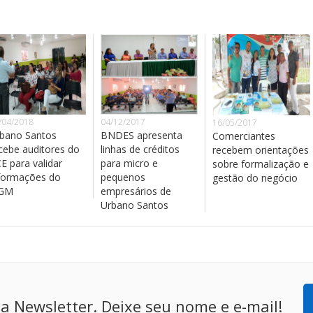
/04/2018
04/12/2017
16/05/2017
bano Santos
BNDES apresenta
Comerciantes
cebe auditores do
linhas de créditos
recebem orientações
E para validar
para micro e
sobre formalização e
formações do
pequenos
gestão do negócio
EGM
empresários de
Urbano Santos
a Newsletter. Deixe seu nome e e-mail!