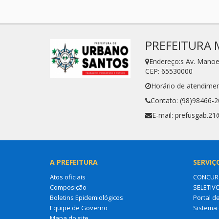
PREFEITURA 
Endereço:s Av. Manoe
CEP: 65530000
Horário de atendimen
Contato: (98)98466-
E-mail: prefusgab.2
A PREFEITURA
SERVIÇ
Atos oficiais
CONCURS
Composição
SELETIV
Boletins Epidemiológicos
Portal d
Equipe de Governo
Sistema 
Mapa do site