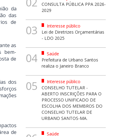
02
CONSULTA PÚBLICA PPA 2026-
ião da
2029
ção das
rios de
Interesse público
03
Lei de Diretrizes Orçamentárias
- LDO 2025
ante as
as bem-
Saúde
04
osta de
Prefeitura de Urbano Santos
realiza o Janeiro Branco
ias dos
Interesse público
05
CONSELHO TUTELAR -
sforços
ABERTO INSCRIÇÕES PARA O
rmações
PROCESSO UNIFICADO DE
ESCOLHA DOS MEMBROS DO
CONSELHO TUTELAR DE
URBANO SANTOS-MA.
mpactos
área de
Saúde