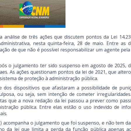
 análise de três ações que discutem pontos da Lei 14.23
inistrativa, nesta quinta-feira, 28 de maio. Entre as d
ação de que não é possível responsabilizar um agente pela 
após o julgamento ter sido suspenso em agosto de 2025, d
aes. As ações questionam pontos da lei de 2021, que altero
 sistema de proteção à administração pública.
e dos dispositivos que afastaram a possibilidade de puni
ulposa, ou seja, sem intenção de cometer irregularidades
utas que a nova redação da lei passou a prever como passí
istração pública. Entre elas estão o uso indevido de inf
ais.
) acompanha o julgamento que foi suspenso, e não tem da
cho da lei que limita a perda da função pública apenas a