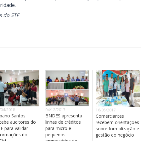
ridade.
s do STF
/04/2018
04/12/2017
16/05/2017
bano Santos
BNDES apresenta
Comerciantes
cebe auditores do
linhas de créditos
recebem orientações
E para validar
para micro e
sobre formalização e
formações do
pequenos
gestão do negócio
EGM
empresários de