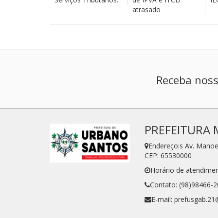
atrasado
Receba noss
PREFEITURA 
Endereço:s Av. Manoe
CEP: 65530000
Horário de atendimen
Contato: (98)98466-
E-mail: prefusgab.2