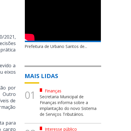
0/2021,
ecisões
Prefeitura de Urbano Santos de...
prática
evido a
u eixos
MAIS LIDAS
ção por
Finanças
01
. Outro
Secretaria Municipal de
veis de
Finanças informa sobre a
ormação
implantação do novo Sistema
de Serviços Tributários.
ta para
o cargo
Interesse público