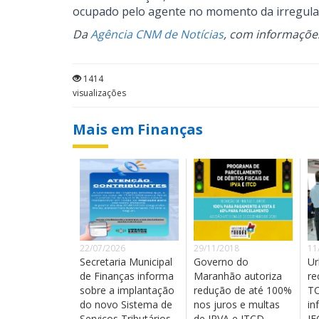
ocupado pelo agente no momento da irregula
Da
Agência CNM de Notícias
, com informaçõe
1414
visualizações
Mais em Finanças
22/07/2026
29/11/2018
11
Secretaria Municipal
Governo do
Ur
de Finanças informa
Maranhão autoriza
re
sobre a implantação
redução de até 100%
TC
do novo Sistema de
nos juros e multas
in
Serviços Tributários.
de IPVA e ITCD
I