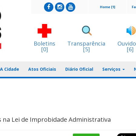
Home [1]
Fa
Boletins
Transparência
Ouvido
[0]
[5]
[6]
A Cidade
Atos Oficiais
Diário Oficial
Serviços
na Lei de Improbidade Administrativa