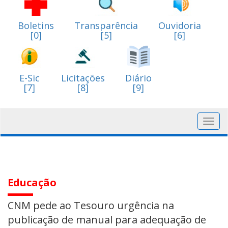
Boletins
Transparência
Ouvidoria
[0]
[5]
[6]
E-Sic
Licitações
Diário
[7]
[8]
[9]
Toggl
navig
Educação
CNM pede ao Tesouro urgência na
publicação de manual para adequação de