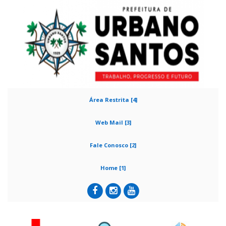
Área Restrita [4]
Web Mail [3]
Fale Conosco [2]
Home [1]