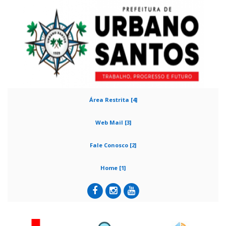
Área Restrita [4]
Web Mail [3]
Fale Conosco [2]
Home [1]