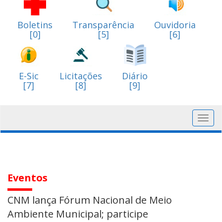
Boletins
Transparência
Ouvidoria
[0]
[5]
[6]
E-Sic
Licitações
Diário
[7]
[8]
[9]
Toggl
navig
Eventos
CNM lança Fórum Nacional de Meio
Ambiente Municipal; participe