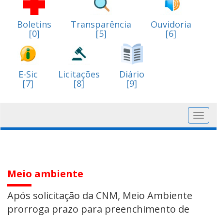
Boletins
Transparência
Ouvidoria
[0]
[5]
[6]
E-Sic
Licitações
Diário
[7]
[8]
[9]
Toggl
navig
Meio ambiente
Após solicitação da CNM, Meio Ambiente
prorroga prazo para preenchimento de