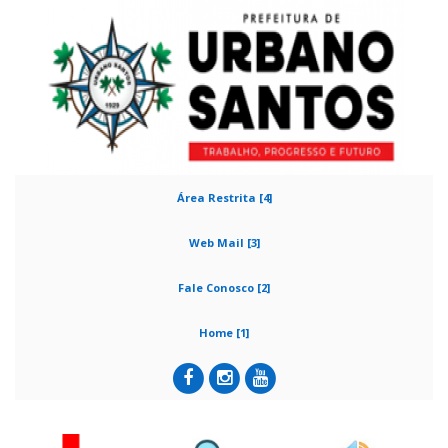
Área Restrita [4]
Web Mail [3]
Fale Conosco [2]
Home [1]