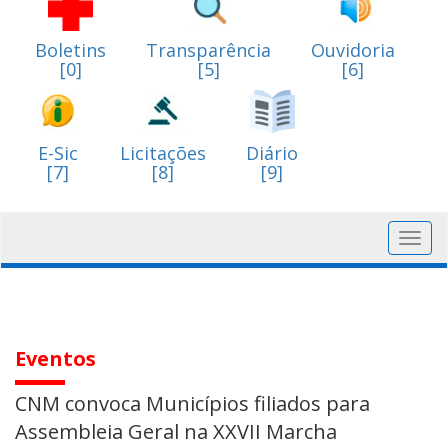
Boletins
Transparência
Ouvidoria
[0]
[5]
[6]
E-Sic
Licitações
Diário
[7]
[8]
[9]
Toggl
navig
Eventos
CNM convoca Municípios filiados para
Assembleia Geral na XXVII Marcha