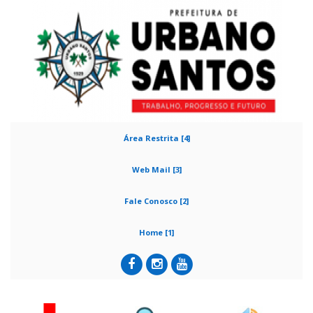
Área Restrita [4]
Web Mail [3]
Fale Conosco [2]
Home [1]