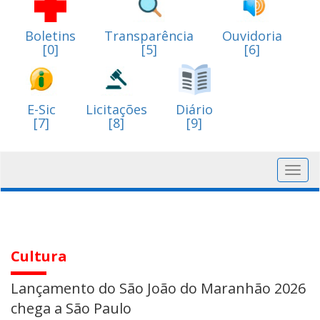
Boletins
Transparência
Ouvidoria
[0]
[5]
[6]
E-Sic
Licitações
Diário
[7]
[8]
[9]
Toggl
navig
Cultura
Lançamento do São João do Maranhão 2026
chega a São Paulo