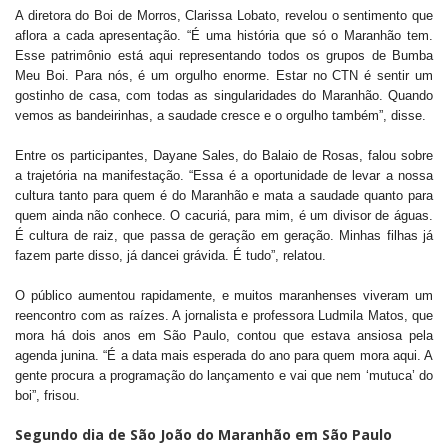
A diretora do Boi de Morros, Clarissa Lobato, revelou o sentimento que
aflora a cada apresentação. “É uma história que só o Maranhão tem.
Esse patrimônio está aqui representando todos os grupos de Bumba
Meu Boi. Para nós, é um orgulho enorme. Estar no CTN é sentir um
gostinho de casa, com todas as singularidades do Maranhão. Quando
vemos as bandeirinhas, a saudade cresce e o orgulho também”, disse.
Entre os participantes, Dayane Sales, do Balaio de Rosas, falou sobre
a trajetória na manifestação. “Essa é a oportunidade de levar a nossa
cultura tanto para quem é do Maranhão e mata a saudade quanto para
quem ainda não conhece. O cacuriá, para mim, é um divisor de águas.
É cultura de raiz, que passa de geração em geração. Minhas filhas já
fazem parte disso, já dancei grávida. É tudo”, relatou.
O público aumentou rapidamente, e muitos maranhenses viveram um
reencontro com as raízes. A jornalista e professora Ludmila Matos, que
mora há dois anos em São Paulo, contou que estava ansiosa pela
agenda junina. “É a data mais esperada do ano para quem mora aqui. A
gente procura a programação do lançamento e vai que nem ‘mutuca’ do
boi”, frisou.
Segundo dia de São João do Maranhão em São Paulo