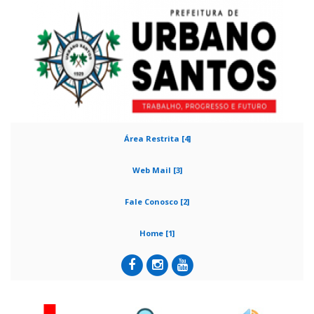
Área Restrita [4]
Web Mail [3]
Fale Conosco [2]
Home [1]