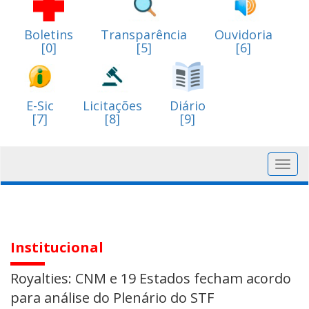
Boletins
Transparência
Ouvidoria
[0]
[5]
[6]
E-Sic
Licitações
Diário
[7]
[8]
[9]
Toggl
navig
Institucional
Royalties: CNM e 19 Estados fecham acordo
para análise do Plenário do STF