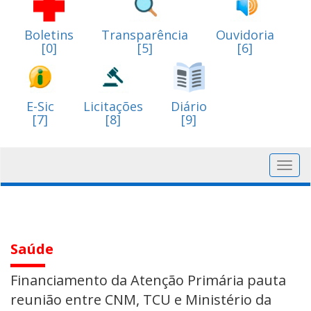
Boletins
Transparência
Ouvidoria
[0]
[5]
[6]
E-Sic
Licitações
Diário
[7]
[8]
[9]
Toggl
navig
Saúde
Financiamento da Atenção Primária pauta
reunião entre CNM, TCU e Ministério da