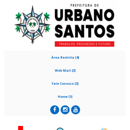
Área Restrita [4]
Web Mail [3]
Fale Conosco [2]
Home [1]