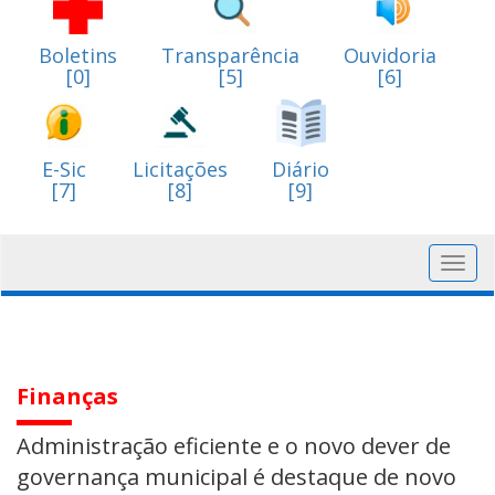
Boletins
Transparência
Ouvidoria
[0]
[5]
[6]
E-Sic
Licitações
Diário
[7]
[8]
[9]
Toggl
navig
Finanças
Administração eficiente e o novo dever de
governança municipal é destaque de novo