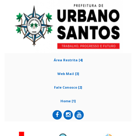
Área Restrita [4]
Web Mail [3]
Fale Conosco [2]
Home [1]