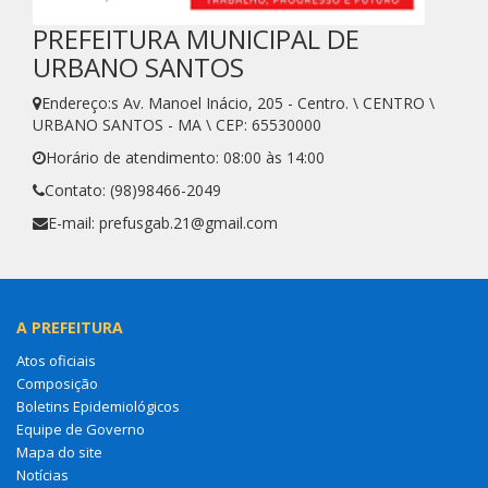
PREFEITURA MUNICIPAL DE
URBANO SANTOS
Endereço:s Av. Manoel Inácio, 205 - Centro. \ CENTRO \
URBANO SANTOS - MA \ CEP: 65530000
Horário de atendimento: 08:00 às 14:00
Contato: (98)98466-2049
E-mail: prefusgab.21@gmail.com
A PREFEITURA
Atos oficiais
Composição
Boletins Epidemiológicos
Equipe de Governo
Mapa do site
Notícias