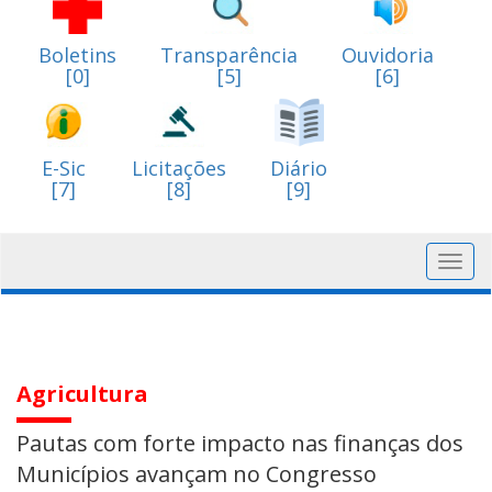
Boletins
Transparência
Ouvidoria
[0]
[5]
[6]
E-Sic
Licitações
Diário
[7]
[8]
[9]
Toggl
navig
Agricultura
Pautas com forte impacto nas finanças dos
Municípios avançam no Congresso