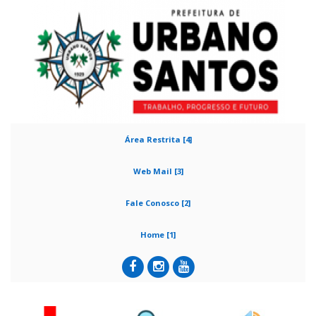
Área Restrita [4]
Web Mail [3]
Fale Conosco [2]
Home [1]