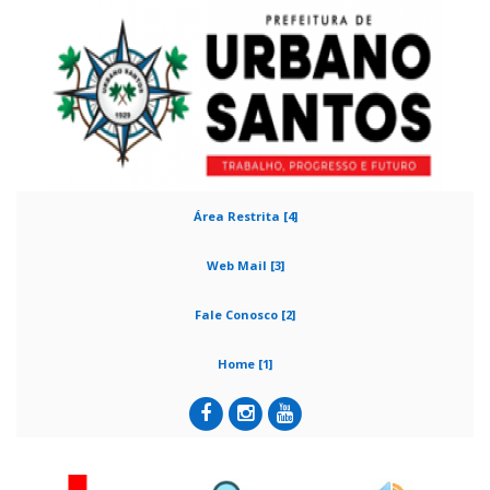
Área Restrita [4]
Web Mail [3]
Fale Conosco [2]
Home [1]