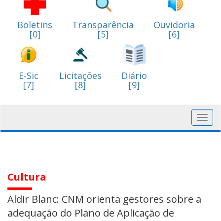
Boletins
Transparência
Ouvidoria
[0]
[5]
[6]
E-Sic
Licitações
Diário
[7]
[8]
[9]
Toggl
navig
Cultura
Aldir Blanc: CNM orienta gestores sobre a
adequação do Plano de Aplicação de