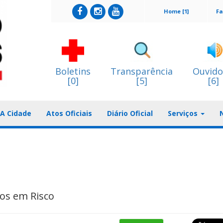
Home [1]
Fa
Boletins
Transparência
Ouvido
[0]
[5]
[6]
A Cidade
Atos Oficiais
Diário Oficial
Serviços
ios em Risco