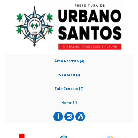
Área Restrita [4]
Web Mail [3]
Fale Conosco [2]
Home [1]