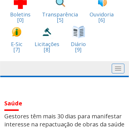
Boletins
Transparência
Ouvidoria
[0]
[5]
[6]
E-Sic
Licitações
Diário
[7]
[8]
[9]
Toggl
navig
Saúde
Gestores têm mais 30 dias para manifestar
interesse na repactuação de obras da saúde