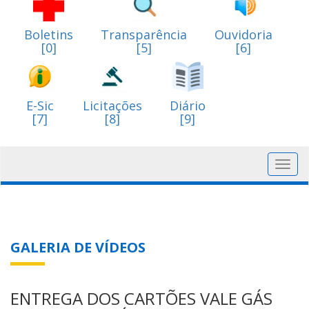
Boletins
Transparência
Ouvidoria
[0]
[5]
[6]
E-Sic
Licitações
Diário
[7]
[8]
[9]
Toggl
navig
GALERIA DE VÍDEOS
ENTREGA DOS CARTÕES VALE GÁS