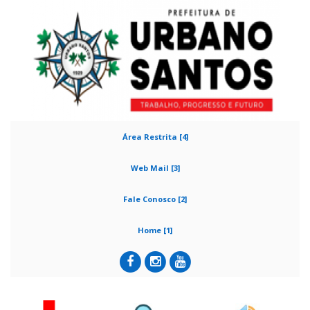
Área Restrita [4]
Web Mail [3]
Fale Conosco [2]
Home [1]