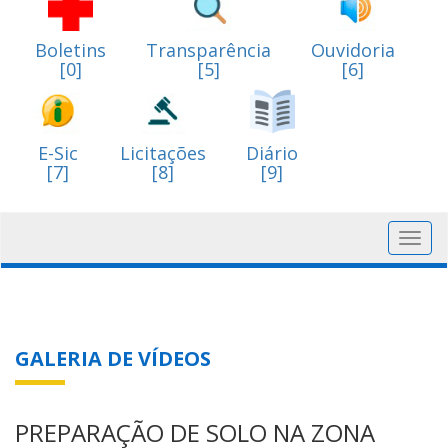
Boletins
Transparência
Ouvidoria
[0]
[5]
[6]
E-Sic
Licitações
Diário
[7]
[8]
[9]
Toggl
navig
GALERIA DE VÍDEOS
PREPARAÇÃO DE SOLO NA ZONA