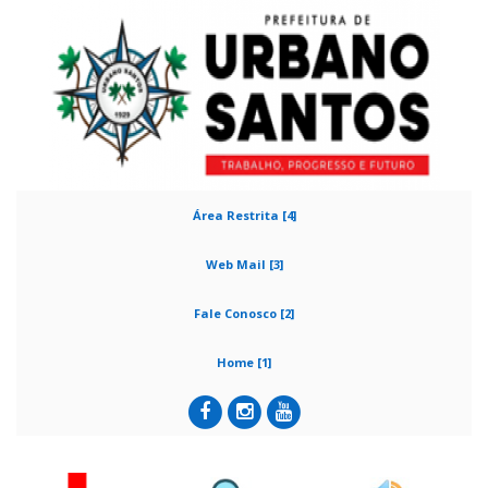
Área Restrita [4]
Web Mail [3]
Fale Conosco [2]
Home [1]