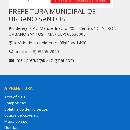
PREFEITURA MUNICIPAL DE
URBANO SANTOS
Endereço:s Av. Manoel Inácio, 205 - Centro. \ CENTRO \
URBANO SANTOS - MA \ CEP: 65530000
Horário de atendimento: 08:00 às 14:00
Contato: (98)98466-2049
E-mail: prefusgab.21@gmail.com
A PREFEITURA
Atos oficiais
Composição
Boletins Epidemiológicos
Equipe de Governo
Mapa do site
Notícias