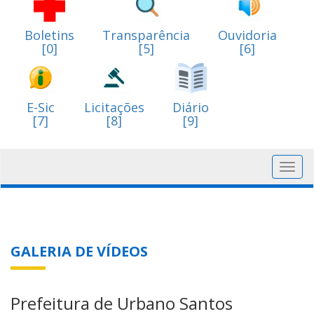
Boletins
Transparência
Ouvidoria
[0]
[5]
[6]
E-Sic
Licitações
Diário
[7]
[8]
[9]
Toggl
navig
GALERIA DE VÍDEOS
Prefeitura de Urbano Santos