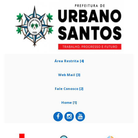
Área Restrita [4]
Web Mail [3]
Fale Conosco [2]
Home [1]