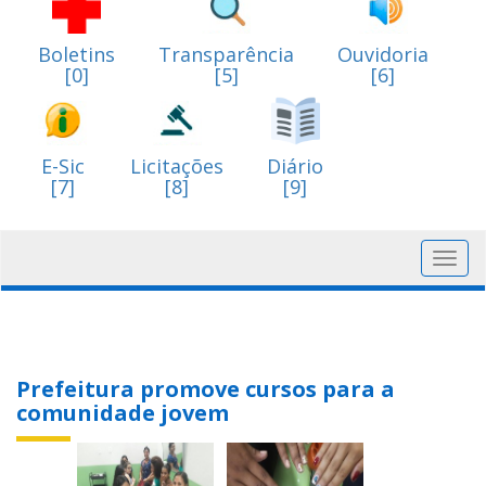
Boletins
Transparência
Ouvidoria
[0]
[5]
[6]
E-Sic
Licitações
Diário
[7]
[8]
[9]
Toggl
navig
Prefeitura promove cursos para a
comunidade jovem