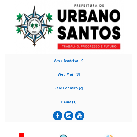
Área Restrita [4]
Web Mail [3]
Fale Conosco [2]
Home [1]