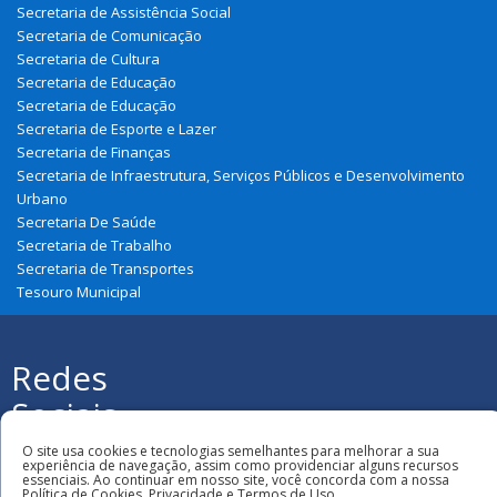
Secretaria de Assistência Social
Secretaria de Comunicação
Secretaria de Cultura
Secretaria de Educação
Secretaria de Educação
Secretaria de Esporte e Lazer
Secretaria de Finanças
Secretaria de Infraestrutura, Serviços Públicos e Desenvolvimento
Urbano
Secretaria De Saúde
Secretaria de Trabalho
Secretaria de Transportes
Tesouro Municipal
Redes
Sociais
Todos os direitos reservados à Prefeitura
O site usa cookies e tecnologias semelhantes para melhorar a sua
Municipal de Urbano Santos
experiência de navegação, assim como providenciar alguns recursos
essenciais. Ao continuar em nosso site, você concorda com a nossa
Política de Cookies, Privacidade e Termos de Uso.