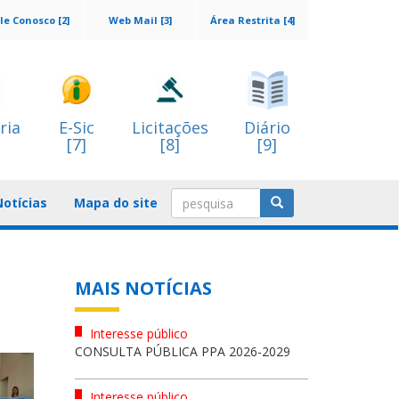
le Conosco [2]
Web Mail [3]
Área Restrita [4]
ria
E-Sic
Licitações
Diário
[7]
[8]
[9]
Notícias
Mapa do site
MAIS NOTÍCIAS
Interesse público
CONSULTA PÚBLICA PPA 2026-2029
Interesse público