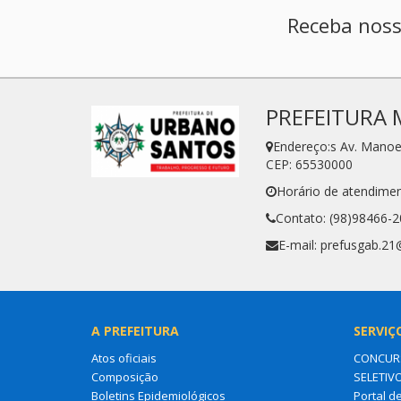
Receba noss
PREFEITURA 
Endereço:s Av. Manoe
CEP: 65530000
Horário de atendimen
Contato: (98)98466-
E-mail: prefusgab.2
A PREFEITURA
SERVIÇ
Atos oficiais
CONCURS
Composição
SELETIV
Boletins Epidemiológicos
Portal d