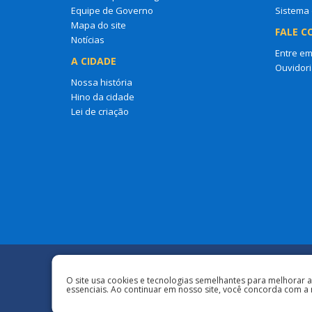
Equipe de Governo
Sistema 
Mapa do site
FALE C
Notícias
Entre em
A CIDADE
Ouvidori
Nossa história
Hino da cidade
Lei de criação
Redes Sociais
O site usa cookies e tecnologias semelhantes para melhorar 
essenciais. Ao continuar em nosso site, você concorda com a 