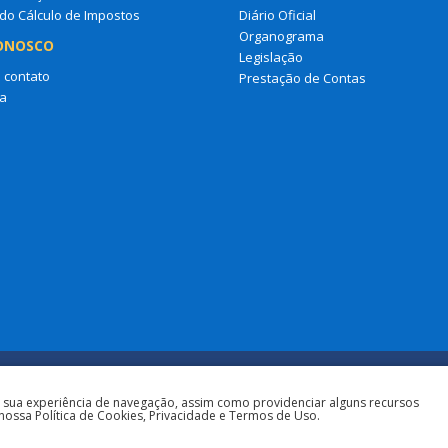
do Cálculo de Impostos
Diário Oficial
Organograma
ONOSCO
Legislação
 contato
Prestação de Contas
a
a sua experiência de navegação, assim como providenciar alguns recursos
nossa Política de Cookies, Privacidade e Termos de Uso.
Todos os direitos reservad