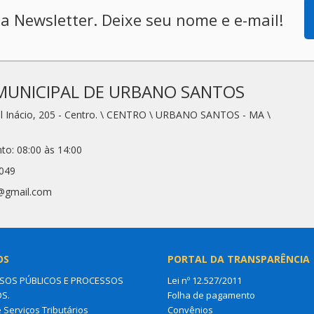
a Newsletter. Deixe seu nome e e-mail!
MUNICIPAL DE URBANO SANTOS
l Inácio, 205 - Centro. \ CENTRO \ URBANO SANTOS - MA \
to: 08:00 às 14:00
2049
1@gmail.com
OS
PORTAL DA TRANSPARÊNCIA
OS PÚBLICOS E PROCESSOS
Lei nº 12.527/2011
OS.
Folha de pagamento
e Serviços Tributários
Convênios