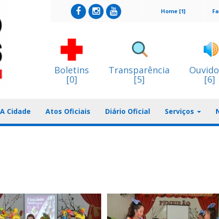
Home [1]
Fa
Boletins
Transparência
Ouvido
[0]
[5]
[6]
A Cidade
Atos Oficiais
Diário Oficial
Serviços