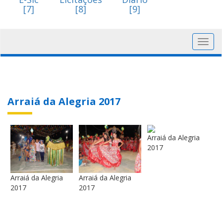
[7]
[8]
[9]
Toggl
navig
Arraiá da Alegria 2017
Arraiá da Alegria
2017
Arraiá da Alegria
Arraiá da Alegria
2017
2017