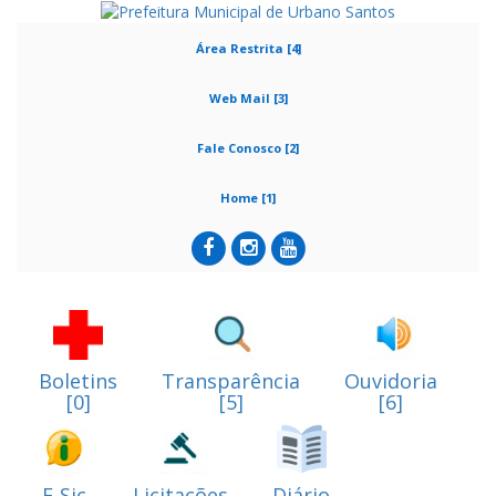
Área Restrita [4]
Web Mail [3]
Fale Conosco [2]
Home [1]
Boletins
Transparência
Ouvidoria
[0]
[5]
[6]
E-Sic
Licitações
Diário