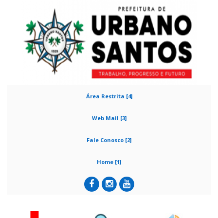
Área Restrita [4]
Web Mail [3]
Fale Conosco [2]
Home [1]