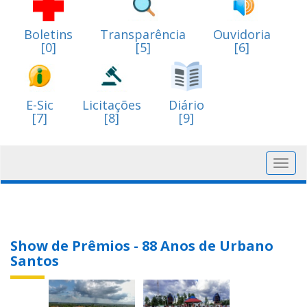
Boletins
Transparência
Ouvidoria
[0]
[5]
[6]
E-Sic
Licitações
Diário
[7]
[8]
[9]
Toggl
navig
Show de Prêmios - 88 Anos de Urbano
Santos