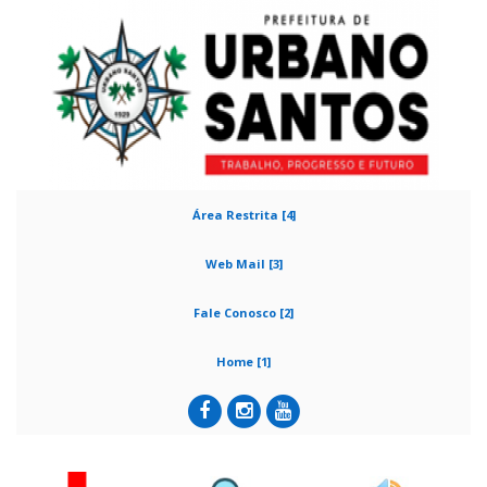
Área Restrita [4]
Web Mail [3]
Fale Conosco [2]
Home [1]