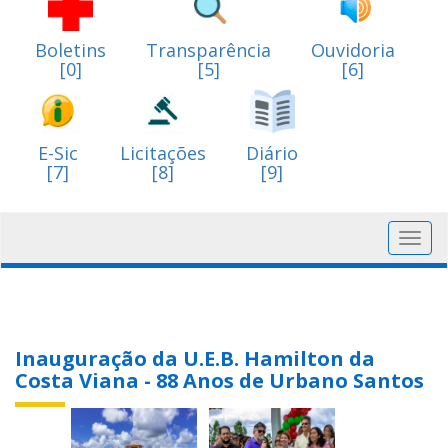
Boletins
Transparência
Ouvidoria
[0]
[5]
[6]
E-Sic
Licitações
Diário
[7]
[8]
[9]
Toggl
navig
Inauguração da U.E.B. Hamilton da
Costa Viana - 88 Anos de Urbano Santos